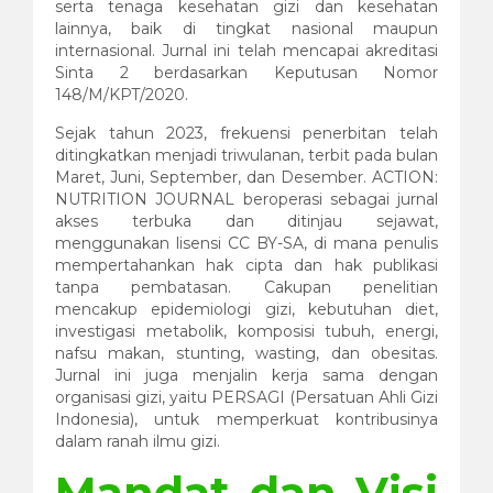
serta tenaga kesehatan gizi dan kesehatan
lainnya, baik di tingkat nasional maupun
internasional. Jurnal ini telah mencapai akreditasi
Sinta 2 berdasarkan Keputusan Nomor
148/M/KPT/2020.
Sejak tahun 2023, frekuensi penerbitan telah
ditingkatkan menjadi triwulanan, terbit pada bulan
Maret, Juni, September, dan Desember. ACTION:
NUTRITION JOURNAL beroperasi sebagai jurnal
akses terbuka dan ditinjau sejawat,
menggunakan lisensi CC BY-SA, di mana penulis
mempertahankan hak cipta dan hak publikasi
tanpa pembatasan. Cakupan penelitian
mencakup epidemiologi gizi, kebutuhan diet,
investigasi metabolik, komposisi tubuh, energi,
nafsu makan, stunting, wasting, dan obesitas.
Jurnal ini juga menjalin kerja sama dengan
organisasi gizi, yaitu PERSAGI (Persatuan Ahli Gizi
Indonesia), untuk memperkuat kontribusinya
dalam ranah ilmu gizi.
Mandat dan Visi